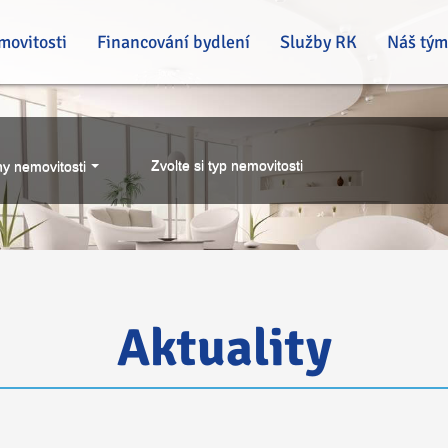
movitosti
Financování bydlení
Služby RK
Náš tým
Zvolte si typ nemovitosti
y nemovitosti
Aktuality