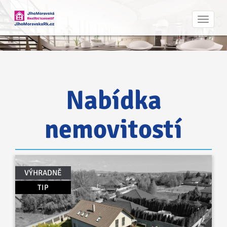
Navig
Nabídka
nemovitostí
VÝHRADNĚ
TIP