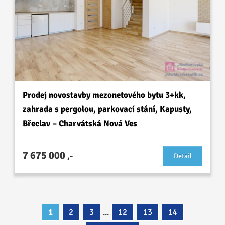
Prodej novostavby mezonetového bytu 3+kk,
zahrada s pergolou, parkovací stání, Kapusty,
Břeclav – Charvátská Nová Ves
7 675 000
,-
Detail
1
2
3
...
12
13
14