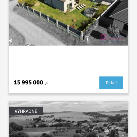
Prodej novostavby RD 5+kk, Dobrovolského,
Lužice
15 995 000
,-
Detail
VÝHRADNĚ