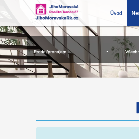
Úvod
Ne
Prodej/pronájem
Všechn