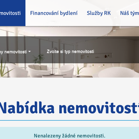
movitosti
Financování bydlení
Služby RK
Náš tým
Zvolte si typ nemovitosti
y nemovitosti
Nabídka nemovitost
Nenalezeny žádné nemovitosti.