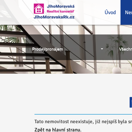
Úvod
Ne
Prodej/pronájem
Všechn
Tato nemovitost neexistuje, již nejspíš byla 
Zpět na hlavní stranu
.