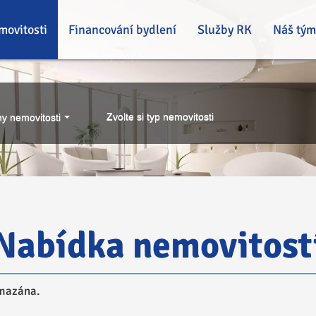
movitosti
Financování bydlení
Služby RK
Náš tým
Zvolte si typ nemovitosti
y nemovitosti
Nabídka nemovitost
smazána.