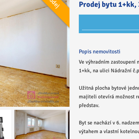
Prodej
Prodej bytu 1+kk, 
Popis nemovitosti
Ve výhradním zastoupení m
1+kk, na ulici Nádražní č.
Užitná plocha bytové jedn
majiteli otevírá možnost r
představ.
Byt se nachází v 6. nadz
výtahem a vlastní kotelnou