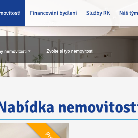
movitosti
Financování bydlení
Služby RK
Náš tým
Zvolte si typ nemovitosti
y nemovitosti
Nabídka nemovitost