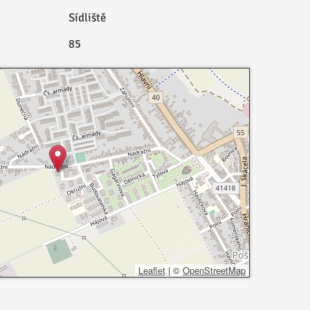
Sídliště
85
Leaflet
|
©
OpenStreetMap