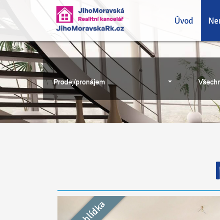
Úvod
Ne
Prodej/pronájem
Všechn