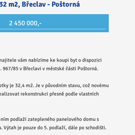
32 m2, Břeclav - Poštorná
2 450 000,-
ajitele vám nabízíme ke koupi byt o dispozici
p. 967/85 v Břeclavi v městské části Poštorná.
otky je 32,4 m2. Je v původním stavu, což novému
ealizovat rekonstrukci přesně podle vlastních
emním podlaží zatepleného panelového domu s
. Výtah je pouze do 5. podlaží, dále po schodišti.