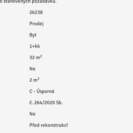
ho stanovených požadavků.
26238
Prodej
Byt
1+kk
2
32 m
Ne
2
2 m
C - Úsporná
č. 264/2020 Sb.
Ne
Před rekonstrukcí