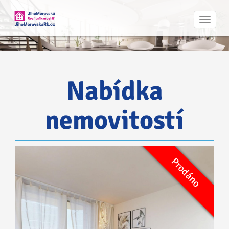
Navig
Nabídka
nemovitostí
Prodáno
Prodej