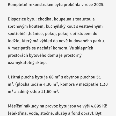
Kompletní rekonstrukce bytu proběhla v roce 2025.
Dispozice bytu: chodba, koupelna s toaletou a
sprchovým koutem, kuchyňský kout s vestavěnými
spotřebiči ,ložnice, pokoj, pokoj s přístupem do
lodžie, který má výhled do nově budovaného parku.
V mezipatře se nachází komora. Ve sklepních
prostorách bytového domu je prostorný
uzamykatelný sklep.
Užitná plocha bytu je 68 m² s obytnou plochou 51
m². (plocha lodžie 4,30 m², komora v mezipatře 1,30
m² a zděný sklep 11,60 m².
Měsíční náklady na provoz bytu jsou ve výši 4.895 Kč
(elektřina, voda, stočné, služby a fond oprav). Byt