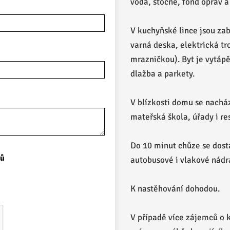
voda, stočné, fond oprav 
V kuchyňské lince jsou za
varná deska, elektrická tr
mrazničkou). Byt je vytáp
dlažba a parkety.
V blízkosti domu se nacház
mateřská škola, úřady i re
Do 10 minut chůze se dost
jů
autobusové i vlakové nádr
K nastěhování dohodou.
V případě více zájemců o 