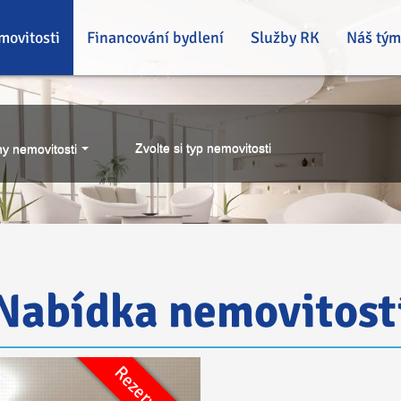
movitosti
Financování bydlení
Služby RK
Náš tým
Zvolte si typ nemovitosti
y nemovitosti
Nabídka nemovitost