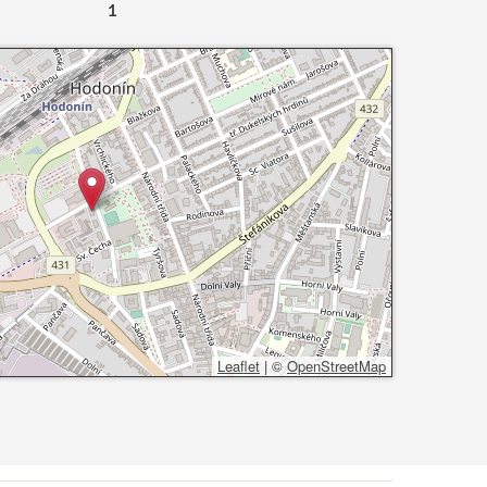
1
Leaflet
|
©
OpenStreetMap