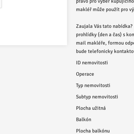
právo pro výběr kupujícího
makléř může použít pro vý
Zaujala Vás tato nabídka?
prohlídky (den a čas) s kon
mail makléře, formou odpo
bude telefonicky kontakto
ID nemovitosti
Operace
Typ nemovitosti
Subtyp nemovitosti
Plocha užitná
Balkón
Plocha balkónu