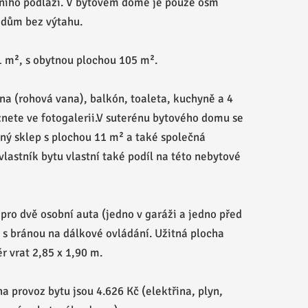
ního podlaží. V bytovém domě je pouze osm
 dům bez výtahu.
1 m², s obytnou plochou 105 m².
na (rohová vana), balkón, toaleta, kuchyně a 4
znete ve fotogalerii.V suterénu bytového domu se
ý sklep s plochou 11 m² a také společná
lastník bytu vlastní také podíl na této nebytové
ro dvě osobní auta (jedno v garáži a jedno před
 s bránou na dálkové ovládání. Užitná plocha
 vrat 2,85 x 1,90 m.
a provoz bytu jsou 4.626 Kč (elektřina, plyn,