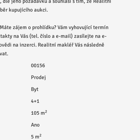
, dle jeho požadavků a souhlasí s tím, že Realitní
běr kupujícího aukci.
 Máte zájem o prohlídku? Vám vyhovující termín
takty na Vás (tel. číslo a e-mail) zasílejte na e-
vědi na inzerci. Realitní makléř Vás následně
vat.
00156
Prodej
Byt
4+1
2
105 m
Ano
2
5 m