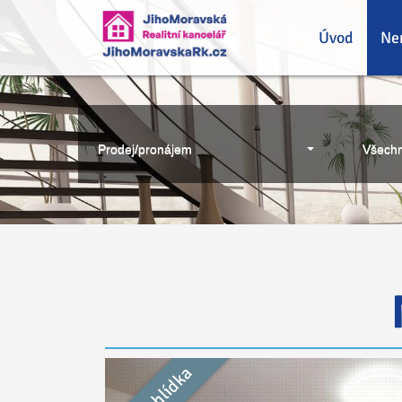
Úvod
Ne
Prodej/pronájem
Všechn