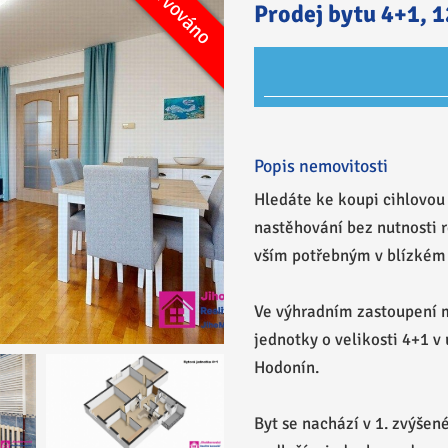
Rezervováno
Prodej
Prodej bytu 4+1, 1
Popis nemovitosti
Hledáte ke koupi cihlovou 
nastěhování bez nutnosti 
vším potřebným v blízkém 
Ve výhradním zastoupení 
jednotky o velikosti 4+1 v
Hodonín.
Byt se nachází v 1. zvýše