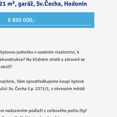
21 m², garáž, Sv.Čecha, Hodonín
6 895 000,-
bytovou jednotku v osobním vlastnictví, k
rekonstrukce? Na klidném místě a zároveň se
okolí?
majitele, Vám zprostředkujeme koupi bytové
 ulici Sv. Čecha č.p. 2371/1, v okresním městě
ném nadzemním podlaží z celkového počtu čtyř