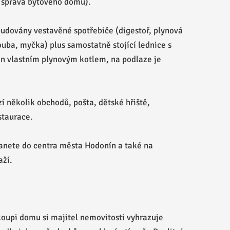
a správa bytového domu).
budovány vestavěné spotřebiče (digestoř, plynová
ouba, myčka) plus samostatně stojící lednice s
ěn vlastním plynovým kotlem, na podlaze je
í několik obchodů, pošta, dětské hřiště,
staurace.
anete do centra města Hodonín a také na
aží.
koupi domu si majitel nemovitosti vyhrazuje