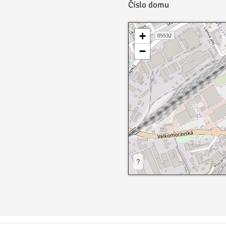
Číslo domu
+
−
?