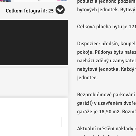
podlaží a jednoho podzem
bytových jednotek. Bytový
Celkem fotografií: 25
Celková plocha bytu je 12
Dispozice: předsíň, koupel
pokoje. Půdorys bytu nale
nachází zděný uzamykateln
nebytová jednotka. Každý v
jednotce.
Bezproblémové parkování p
garáží) v uzavřeném dvoře
garáže je 18,50 m2. Rozměr
Aktuální měsíční náklady n