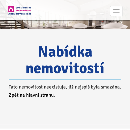
Navig
Nabídka
nemovitostí
Tato nemovitost neexistuje, již nejspíš byla smazána.
Zpět na hlavní stranu
.