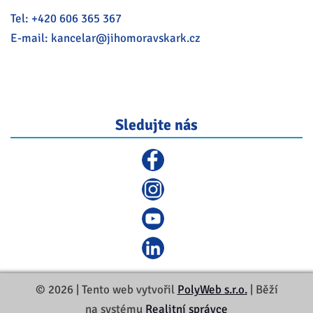
Tel:
+420 606 365 367
E-mail:
kancelar@
jihomoravskark.cz
Sledujte nás
© 2026 | Tento web vytvořil
PolyWeb s.r.o.
| Běží
na systému
Realitní správce