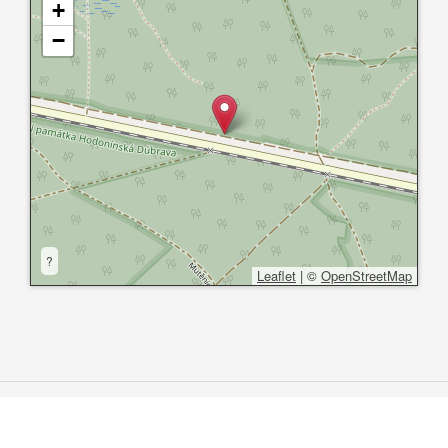
+
−
?
Leaflet
|
©
OpenStreetMap