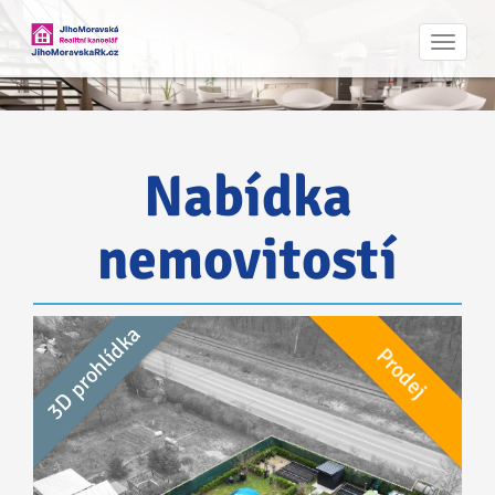
Navig
Nabídka
nemovitostí
3D prohlídka
Prodej