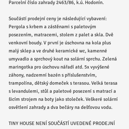
Parcelní číslo zahrady 2463/86, k.ú. Hodonín.
Součástí prodejní ceny je následující vybavení:
Pergola s krbem a zástěnami s paletovým
posezením, matracemi, stolem z palet a skla. Dvě
venkovní boudy. V první je úschovna na kola plus
malý sklep a ve druhé keramické wc, kamenné
umyvadlo a sprchový kout na solární sprchu. Zelená
maringotka pro úschovu nářadí atd. 5x vyvýšené
záhony, nadzemní bazén s příslušenstvím,
trampolína, dětský domeček s terasou. Velká terasa
s levandulemi, stůl a paletové posezení s matrací a
šicím strojem na boty jako stoleček. Veškeré solární
osvětlení zahrady a dva bečáry na dešťovou vodu.
TINY HOUSE NENÍ SOUČÁSTÍ UVEDENÉ PRODEJNÍ