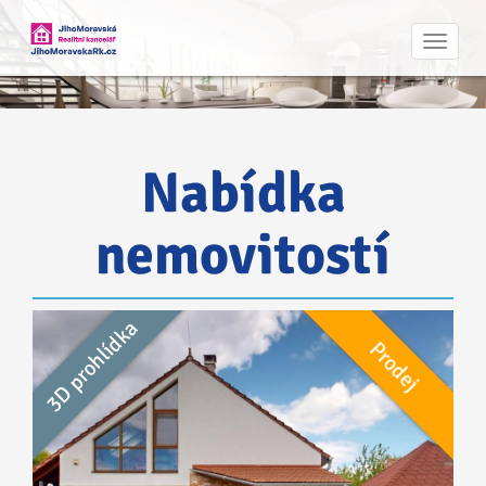
Navig
Nabídka
nemovitostí
3D prohlídka
Prodej