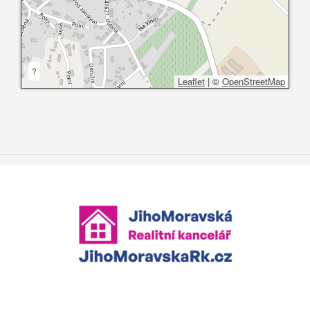
?
Leaflet
|
©
OpenStreetMap