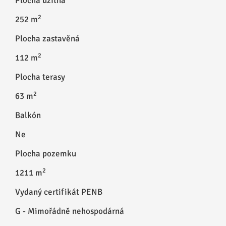
Plocha užitná
2
252 m
Plocha zastavěná
2
112 m
Plocha terasy
2
63 m
Balkón
Ne
Plocha pozemku
2
1211 m
Vydaný certifikát PENB
G - Mimořádně nehospodárná