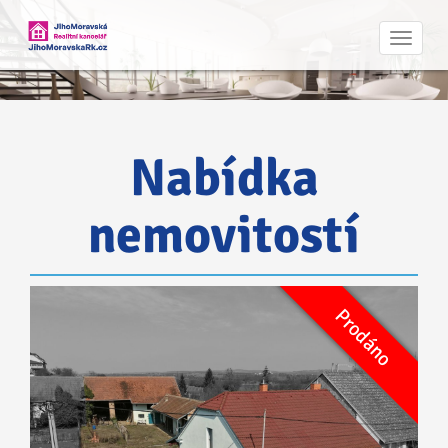
Navig
Nabídka
nemovitostí
Rezervováno
Prodáno
Prodej