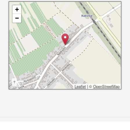
+
−
?
Leaflet
|
©
OpenStreetMap