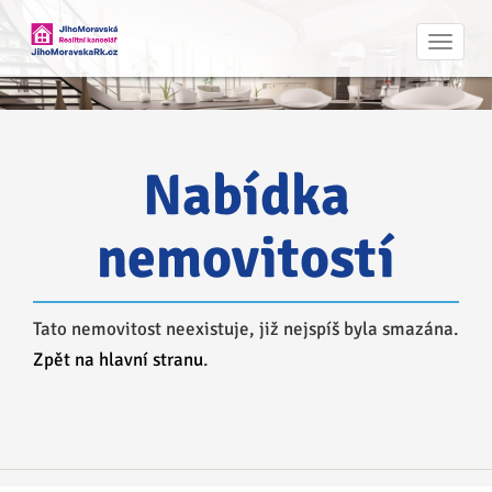
Navig
Nabídka
nemovitostí
Tato nemovitost neexistuje, již nejspíš byla smazána.
Zpět na hlavní stranu
.