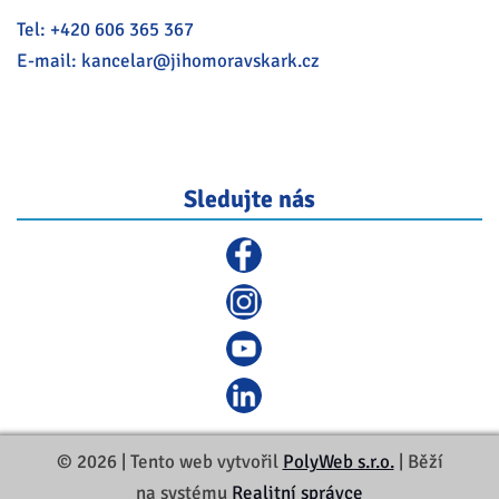
Tel:
+420 606 365 367
E-mail:
kancelar@
jihomoravskark.cz
Sledujte nás
© 2026 | Tento web vytvořil
PolyWeb s.r.o.
| Běží
na systému
Realitní správce