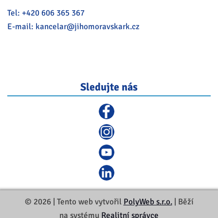
Tel:
+420 606 365 367
E-mail:
kancelar@
jihomoravskark.cz
Sledujte nás
© 2026 | Tento web vytvořil
PolyWeb s.r.o.
| Běží
na systému
Realitní správce