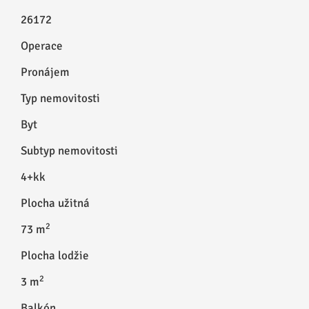
26172
Operace
Pronájem
Typ nemovitosti
Byt
Subtyp nemovitosti
4+kk
Plocha užitná
2
73 m
Plocha lodžie
2
3 m
Balkón