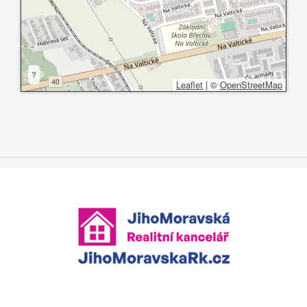
?
Leaflet
|
©
OpenStreetMap