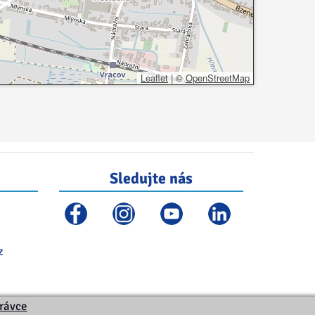
Leaflet
|
©
OpenStreetMap
Sledujte nás
z
právce