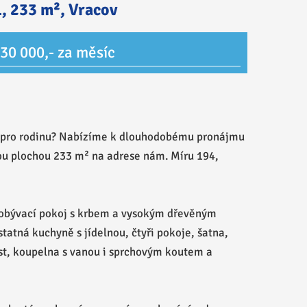
, 233 m², Vracov
30 000,- za měsíc
í pro rodinu? Nabízíme k dlouhodobému pronájmu
nou plochou 233 m² na adrese nám. Míru 194,
 obývací pokoj s krbem a vysokým dřevěným
tatná kuchyně s jídelnou, čtyři pokoje, šatna,
t, koupelna s vanou i sprchovým koutem a