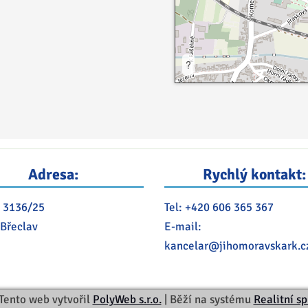
?
Adresa:
Rychlý kontakt:
 3136/25
Tel:
+420 606 365 367
 Břeclav
E-mail:
kancelar@
jihomoravskark.c
Tento web vytvořil
PolyWeb s.r.o.
| Běží na systému
Realitní s