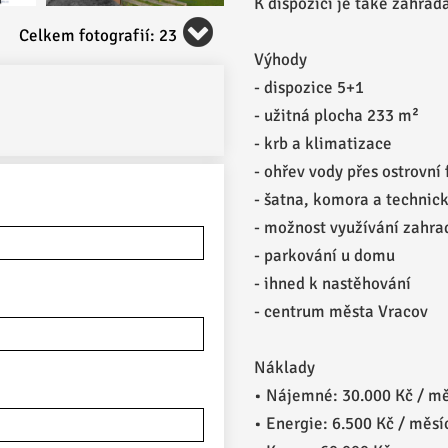
K dispozici je také zahrad
Celkem fotografií: 23
Výhody
- dispozice 5+1
- užitná plocha 233 m²
- krb a klimatizace
- ohřev vody přes ostrovní
- šatna, komora a technic
- možnost využívání zahra
- parkování u domu
- ihned k nastěhování
- centrum města Vracov
Náklady
• Nájemné: 30.000 Kč / mě
• Energie: 6.500 Kč / měsíc