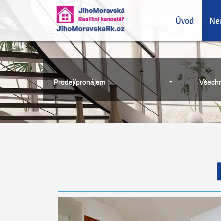
Úvod
Ne
Prodej/pronájem
Všechn