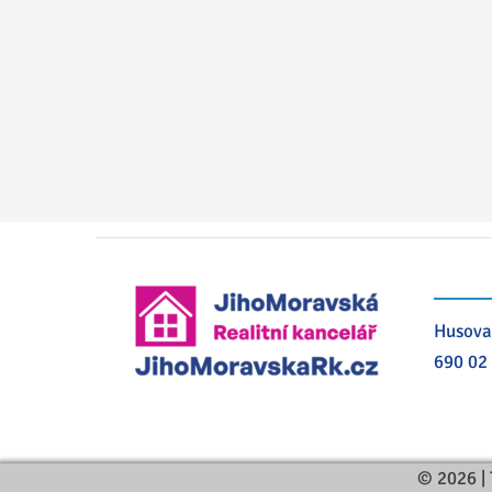
Husova
690 02
© 2026 | 