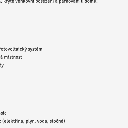
a, kryté venkovní posezení a parkování u domu.
 fotovoltaický systém
ká místnost
dy
síc
 (elektřina, plyn, voda, stočné)