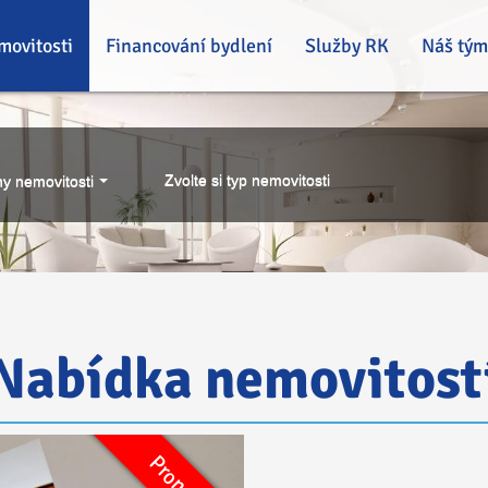
movitosti
Financování bydlení
Služby RK
Náš tým
Zvolte si typ nemovitosti
y nemovitosti
Nabídka nemovitost