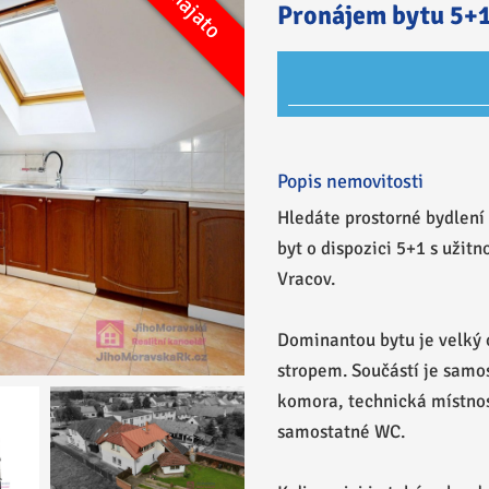
Pronajato
Pronájem
Pronájem bytu 5+1
Popis nemovitosti
Hledáte prostorné bydlen
byt o dispozici 5+1 s užit
Vracov.
Dominantou bytu je velký
stropem. Součástí je samos
komora, technická místnos
samostatné WC.