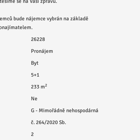
těšíme se na Vaši zprávu.
ájemců bude nájemce vybrán na základě
onajímatelem.
26228
Pronájem
Byt
5+1
2
233 m
Ne
G - Mimořádně nehospodárná
č. 264/2020 Sb.
2