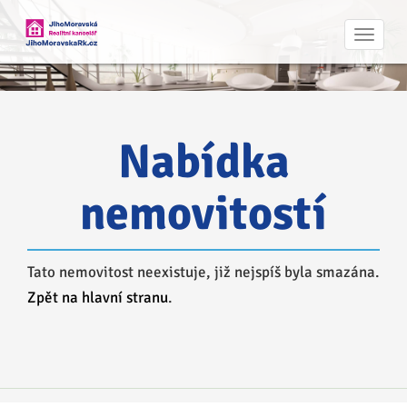
Navig
Nabídka
nemovitostí
Tato nemovitost neexistuje, již nejspíš byla smazána.
Zpět na hlavní stranu
.