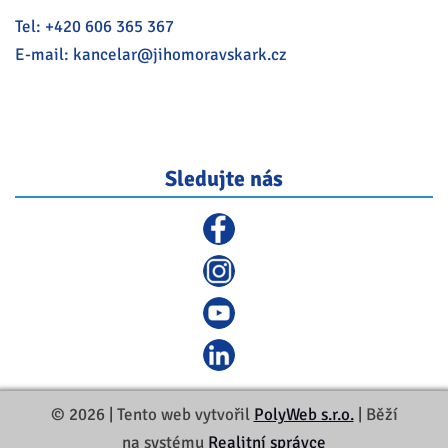
Tel:
+420 606 365 367
E-mail:
kancelar@
jihomoravskark.cz
Sledujte nás
© 2026 | Tento web vytvořil
PolyWeb s.r.o.
| Běží
na systému
Realitní správce