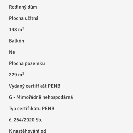
Rodinný dům
Plocha užitná
2
138 m
Balkón
Ne
Plocha pozemku
2
229 m
Vydaný certifikát PENB
G - Mimořádně nehospodárná
Typ certifikátu PENB
č. 264/2020 Sb.
K nastěhování od