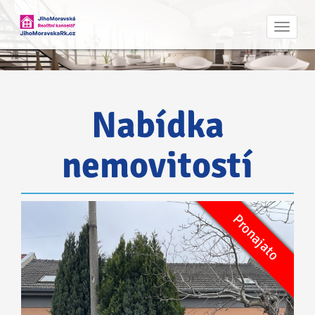
Navig
Nabídka
nemovitostí
Rezervováno
Pronajato
Pronájem