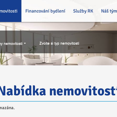
movitosti
Financování bydlení
Služby RK
Náš tým
Zvolte si typ nemovitosti
y nemovitosti
Nabídka nemovitost
smazána.