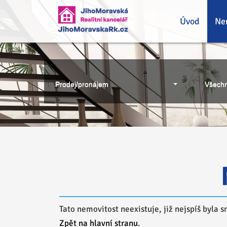
Úvod
Ne
Prodej/pronájem
Všechn
Tato nemovitost neexistuje, již nejspíš byla 
Zpět na hlavní stranu
.