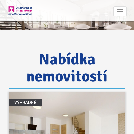
Navig
Nabídka
nemovitostí
VÝHRADNĚ