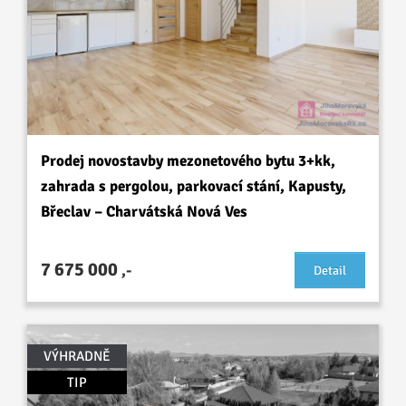
Prodej novostavby mezonetového bytu 3+kk,
zahrada s pergolou, parkovací stání, Kapusty,
Břeclav – Charvátská Nová Ves
7 675 000
,-
Detail
VÝHRADNĚ
TIP