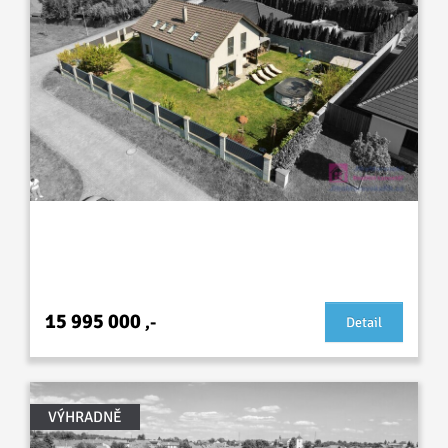
Prodej novostavby RD 5+kk, Dobrovolského,
Lužice
15 995 000
,-
Detail
VÝHRADNĚ