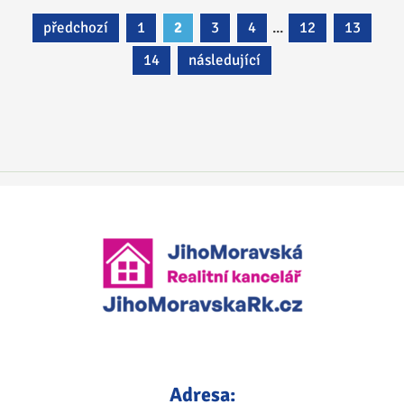
předchozí
1
2
3
4
...
12
13
14
následující
Adresa: