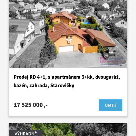
Prodej RD 4+1, s apartmánem 3+kk, dvougaráž,
bazén, zahrada, Starovičky
17 525 000
,-
Detail
VÝHRADNĚ