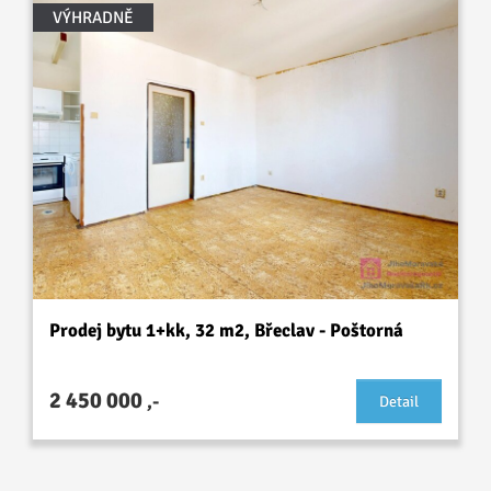
VÝHRADNĚ
Prodej bytu 1+kk, 32 m2, Břeclav - Poštorná
2 450 000
,-
Detail