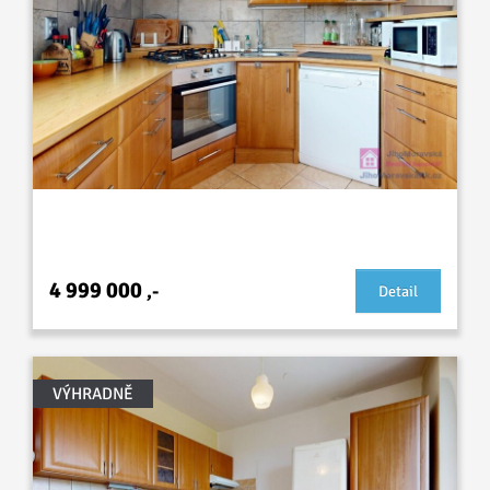
Prodej cihlového bytu 3+1, Slavíkova, Hodonín
4 999 000
,-
Detail
VÝHRADNĚ