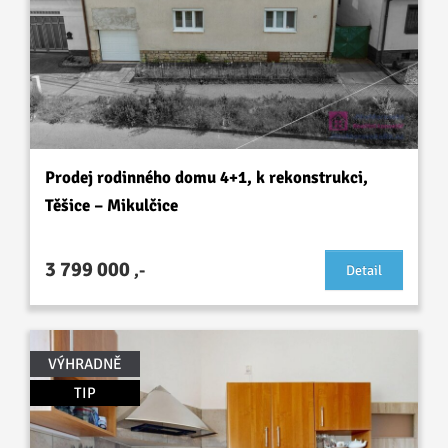
Prodej rodinného domu 4+1, k rekonstrukci,
Těšice – Mikulčice
3 799 000
,-
Detail
VÝHRADNĚ
TIP