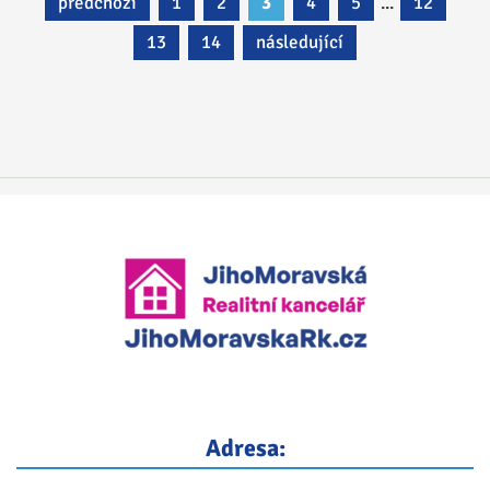
předchozí
1
2
3
4
5
...
12
13
14
následující
Adresa: