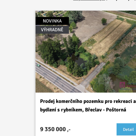
NOVINKA
VÝHRADNĚ
Prodej komerčního pozemku pro rekreaci a
bydlení s rybníkem, Břeclav - Poštorná
9 350 000
,-
Detail