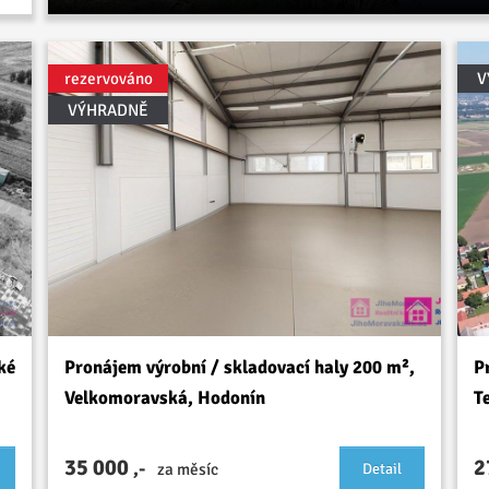
rezervováno
V
VÝHRADNĚ
ké
Pronájem výrobní / skladovací haly 200 m²,
P
Velkomoravská, Hodonín
T
35 000
2
,-
za měsíc
Detail