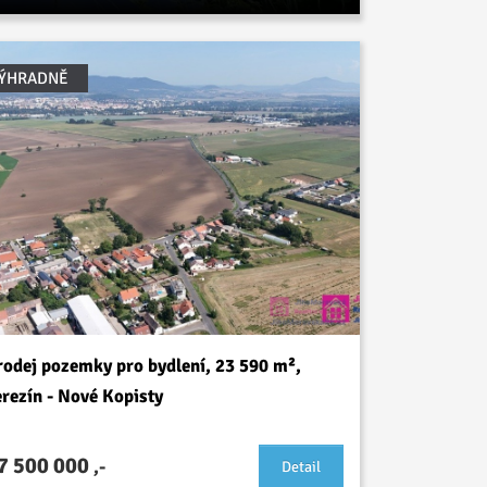
ÝHRADNĚ
rodej pozemky pro bydlení, 23 590 m²,
erezín - Nové Kopisty
7 500 000
,-
Detail