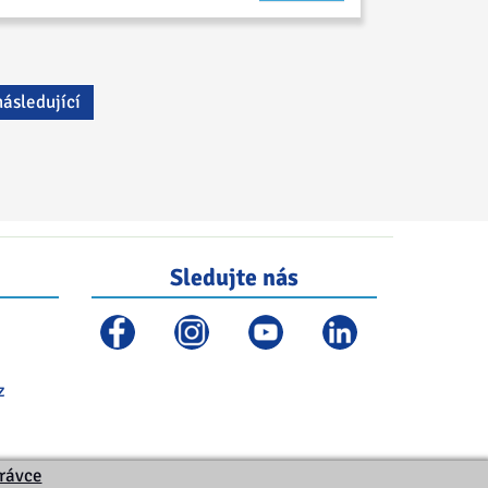
následující
Sledujte nás
z
právce