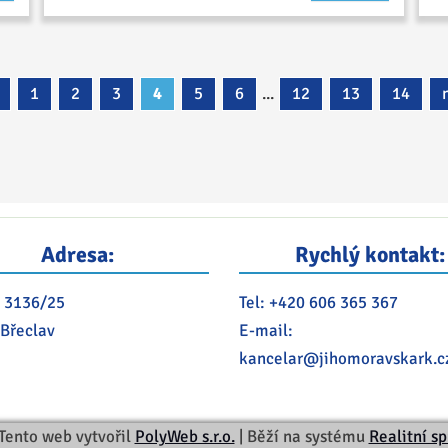
1
2
3
4
5
6
...
12
13
14
Adresa:
Rychlý kontakt:
 3136/25
Tel:
+420 606 365 367
 Břeclav
E-mail:
kancelar@
jihomoravskark.c
Tento web vytvořil
PolyWeb s.r.o.
| Běží na systému
Realitní s