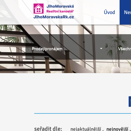
Úvod
Ne
Prodej/pronájem
Všechn
seřadit dle:
nejaktuálnější
,
nejnovější