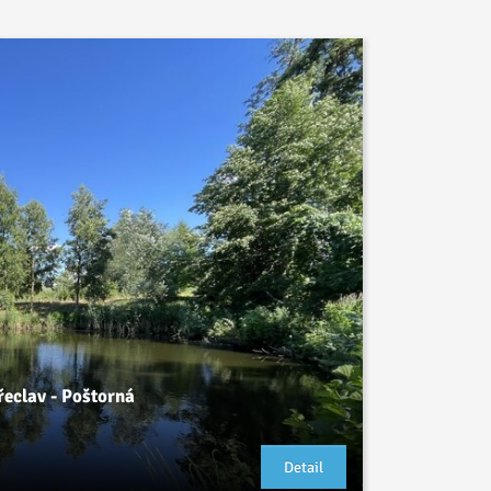
řeclav - Poštorná
Detail