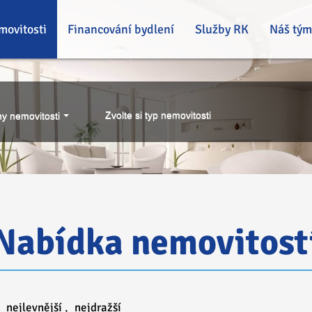
movitosti
Financování bydlení
Služby RK
Náš tým
Zvolte si typ nemovitosti
y nemovitosti
Nabídka nemovitost
,
nejlevnější
,
nejdražší