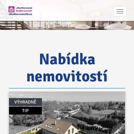
Navig
Nabídka
nemovitostí
VÝHRADNĚ
TIP