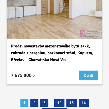
Prodej novostavby mezonetového bytu 3+kk,
zahrada s pergolou, parkovací stání, Kapusty,
Břeclav – Charvátská Nová Ves
7 675 000
,-
Detail
1
2
3
...
12
13
14