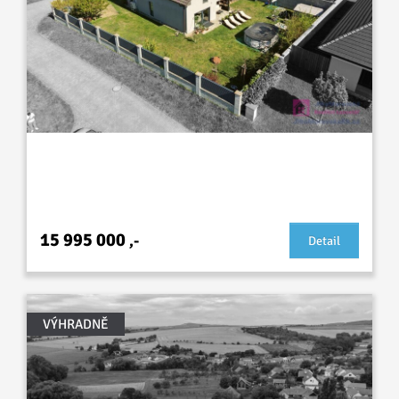
Prodej novostavby RD 5+kk, Dobrovolského,
Lužice
15 995 000
,-
Detail
VÝHRADNĚ